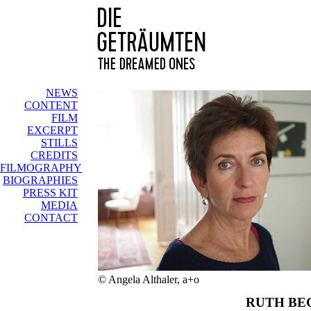
NEWS
CONTENT
FILM
EXCERPT
STILLS
CREDITS
FILMOGRAPHY
BIOGRAPHIES
PRESS KIT
MEDIA
CONTACT
© Angela Althaler, a+o
RUTH B