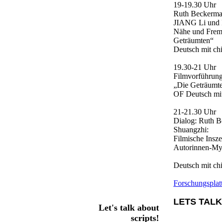
19-19.30 Uhr
Ruth Beckerma
JIANG Li und P
Nähe und Frem
Geträumten“
Deutsch mit ch
19.30-21 Uhr
Filmvorführun
„Die Geträumt
OF Deutsch mit
21-21.30 Uhr
Dialog: Ruth 
Shuangzhi:
Filmische Insze
Autorinnen-My
Deutsch mit ch
Forschungsplatt
LETS TALK
Let's talk about
scripts!