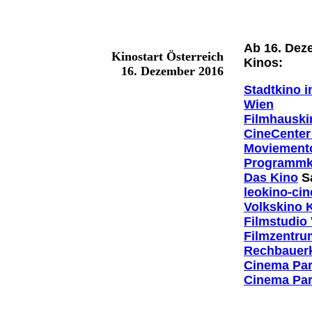
Ab 16. Dez
Kinostart Österreich
Kinos:
16. Dezember 2016
Stadtkino 
Wien
Filmhauski
CineCenter
Moviemento
Programmk
Das Kino
S
leokino-ci
Volkskino 
Filmstudio 
Filmzentru
Rechbauer
Cinema Par
Cinema Pa