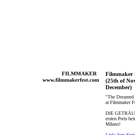
FILMMAKER
Filmmaker 
www.filmmakerfest.com
(25th of No
December)
"The Dreamed O
at Filmmaker F
DIE GETRÄUM
ersten Preis be
Milano!
Link: Jury Sta