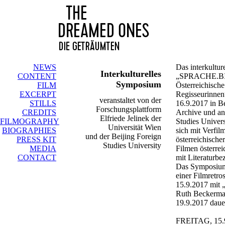
NEWS
Das interkultu
Interkulturelles
CONTENT
„SPRACHE.BI
Symposium
FILM
Österreichisch
EXCERPT
Regisseurinnen
veranstaltet von der
STILLS
16.9.2017 in B
Forschungsplattform
CREDITS
Archive und an
Elfriede Jelinek der
FILMOGRAPHY
Studies Universi
Universität Wien
BIOGRAPHIES
sich mit Verfi
und der Beijing Foreign
PRESS KIT
österreichische
Studies University
MEDIA
Filmen österrei
CONTACT
mit Literaturbe
Das Symposium 
einer Filmretro
15.9.2017 mit 
Ruth Beckerman
19.9.2017 dauer
FREITAG, 15.