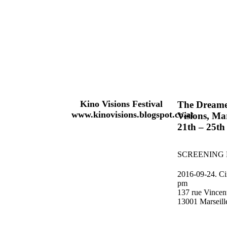
Kino Visions Festival
The Dreame
www.kinovisions.blogspot.co.at
Visions, Mar
21th – 25th
SCREENING
2016-09-24. Ci
pm
137 rue Vincen
13001 Marseill