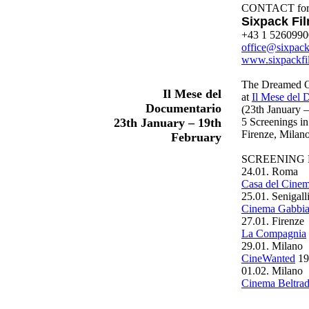
CONTACT for In
Sixpack Fi
+43 1 5260990
office@sixpac
www.sixpackfi
The Dreamed On
Il Mese del
at
Il Mese del 
Documentario
(23th January –
5 Screenings i
23th January – 19th
Firenze, Milano
February
SCREENING 
24.01. Roma
Casa del Cine
25.01. Senigall
Cinema Gabbian
27.01. Firenze
La Compagnia
29.01. Milano
CineWanted
19
01.02. Milano
Cinema Beltra