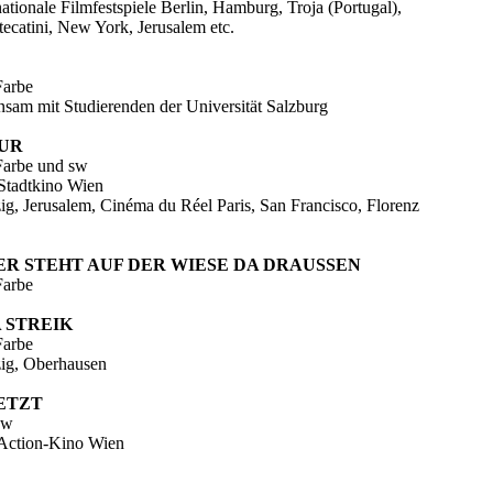
rnationale Filmfestspiele Berlin, Hamburg, Troja (Portugal),
ecatini, New York, Jerusalem etc.
Farbe
insam mit Studierenden der Universität Salzburg
UR
Farbe und sw
Stadtkino Wien
zig, Jerusalem, Cinéma du Réel Paris, San Francisco, Florenz
R STEHT AUF DER WIESE DA DRAUSSEN
Farbe
 STREIK
Farbe
zig, Oberhausen
ETZT
sw
 Action-Kino Wien