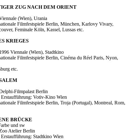
TIGER ZUG NACH DEM ORIENT
Viennale (Wien), Urania
rnationale Filmfestspiele Berlin, München, Karlovy Vivary,
couver, Feminale Köln, Kassel, Lussas etc.
ES KRIEGES
1996 Viennale (Wien), Stadtkino
rnationale Filmfestspiele Berlin, Cinéma du Réel Paris, Nyon,
burg etc.
USALEM
Delphi-Filmpalast Berlin
e Erstaufführung: Votiv-Kino Wien
rnationale Filmfestspiele Berlin, Troja (Portugal), Montreal, Rom,
RENE BRÜCKE
Farbe und sw
Zoo Atelier Berlin
e Erstaufführung: Stadtkino Wien