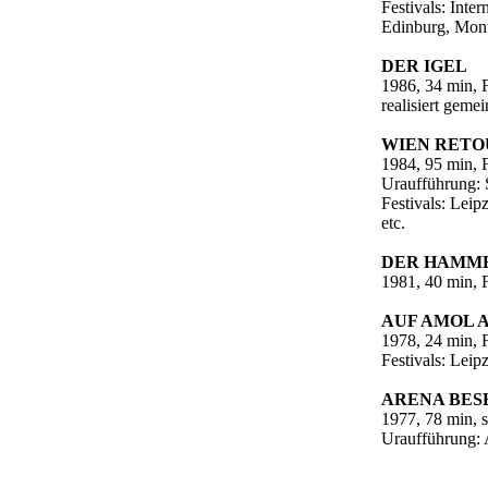
Festivals: Inte
Edinburg, Mont
DER IGEL
1986, 34 min, 
realisiert geme
WIEN RETO
1984, 95 min, 
Uraufführung: 
Festivals: Leip
etc.
DER HAMME
1981, 40 min, 
AUF AMOL A
1978, 24 min, 
Festivals: Leip
ARENA BES
1977, 78 min, 
Uraufführung: