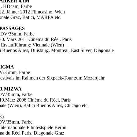
ARKER 4AM
n, HDcam, Farbe
22. Jänner 2012 Filmcasino, Wien
gonale Graz, Bafici, MARFA etc.
PASSAGES
, DV/35mm, Farbe
30. März 2011 Cinéma du Réel, Paris
 Erstaufführung: Viennale (Wien)
ci Buenos Aires, Duisburg, Montreal, East Silver, Diagonale
NIGMA
DV/35mm, Farbe
 Festivals im Rahmen der Sixpack-Tour zum Mozartjahr
R MIZWA
 DV/35mm, Farbe
10.März 2006 Cinéma du Réel, Paris
nale (Wien), Bafici Buenos Aires, Chicago etc.
E
)
 DV/35mm, Farbe
nternationale Filmfestspiele Berlin
éma du Réel Paris, Diagonale Graz