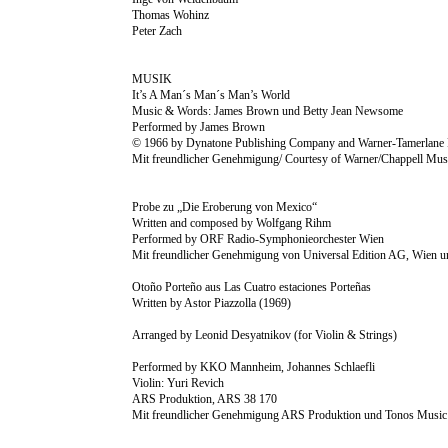
Thomas Wohinz
Peter Zach
MUSIK
It’s A Man´s Man´s Man’s World
Music & Words: James Brown und Betty Jean Newsome
Performed by James Brown
© 1966 by Dynatone Publishing Company and Warner-Tamerlane 
Mit freundlicher Genehmigung/ Courtesy of Warner/Chappell Musi
Probe zu „Die Eroberung von Mexico“
Written and composed by Wolfgang Rihm
Performed by ORF Radio-Symphonieorchester Wien
Mit freundlicher Genehmigung von Universal Edition AG, Wien 
Otoño Porteño aus Las Cuatro estaciones Porteñas
Written by Astor Piazzolla (1969)
Arranged by Leonid Desyatnikov (for Violin & Strings)
Performed by KKO Mannheim, Johannes Schlaefli
Violin: Yuri Revich
ARS Produktion, ARS 38 170
Mit freundlicher Genehmigung ARS Produktion und Tonos Musi