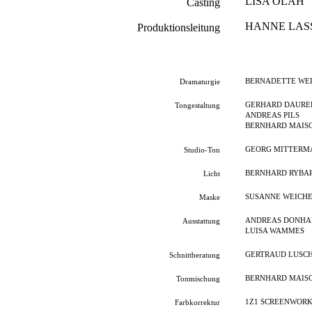
LISA OLÁH
Casting
HANNE LAS
Produktionsleitung
BERNADETTE WE
Dramaturgie
GERHARD DAURE
Tongestaltung
ANDREAS PILS
BERNHARD MAIS
GEORG MITTERM
Studio-Ton
BERNHARD RYBA
Licht
SUSANNE WEICH
Maske
ANDREAS DONHA
Ausstattung
LUISA WAMMES
GERTRAUD LUSC
Schnittberatung
BERNHARD MAIS
Tonmischung
1Z1 SCREENWORK
Farbkorrektur