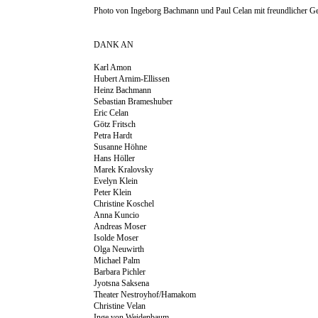
Photo von Ingeborg Bachmann und Paul Celan mit freundlicher 
DANK AN
Karl Amon
Hubert Arnim-Ellissen
Heinz Bachmann
Sebastian Brameshuber
Eric Celan
Götz Fritsch
Petra Hardt
Susanne Höhne
Hans Höller
Marek Kralovsky
Evelyn Klein
Peter Klein
Christine Koschel
Anna Kuncio
Andreas Moser
Isolde Moser
Olga Neuwirth
Michael Palm
Barbara Pichler
Jyotsna Saksena
Theater Nestroyhof/Hamakom
Christine Velan
Inge von Weidenbaum