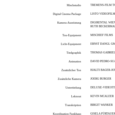
TREMENS-FILM T
Mischstudio
LISTO VIDEOFIL
Digital Cinema Package
DIGIRENTAL WIE
Kamera-Ausrüstung
RUTH BECKERMA
MISCHIEF FILMS
Ton-Equipment
ERNST DANGL G
Licht-Equipment
THOMAS GABRIE
Titelgraphik
DAVID PEDRO-SU
Animation
HJALTI BAGER-J
Zusätzlicher Ton
JOERG BURGER
Zusätzliche Kamera
DELUXE-VIDEOTI
Untertitelung
KEVIN MCALEER
Lektorat
BIRGIT WANKER
Transkription
GISELA FÜRTAUE
Koordination Funkhaus