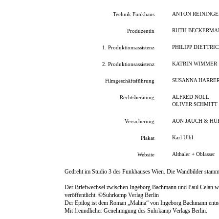
ANTON REININGE
Technik Funkhaus
RUTH BECKERMA
Produzentin
PHILIPP DIETTRI
1. Produktionsassistenz
KATRIN WIMMER
2. Produktionsassistenz
SUSANNA HARRE
Filmgeschäftsführung
ALFRED NOLL
Rechtsberatung
OLIVER SCHMITT
AON JAUCH & HÜ
Versicherung
Karl Ulbl
Plakat
Althaler + Oblasser
Website
Gedreht im Studio 3 des Funkhauses Wien. Die Wandbilder stamme
Der Briefwechsel zwischen Ingeborg Bachmann und Paul Celan wur
veröffentlicht. ©Suhrkamp Verlag Berlin
Der Epilog ist dem Roman „Malina“ von Ingeborg Bachmann ent
Mit freundlicher Genehmigung des Suhrkamp Verlags Berlin.