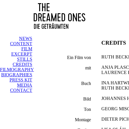
NEWS
CREDITS
CONTENT
FILM
EXCERPT
RUTH BEC
Ein Film von
STILLS
CREDITS
ANJA PLAS
mit
FILMOGRAPHY
LAURENCE 
BIOGRAPHIES
PRESS KIT
INA HARTW
Buch
MEDIA
RUTH BEC
CONTACT
JOHANNES
Bild
GEORG MIS
Ton
DIETER PIC
Montage